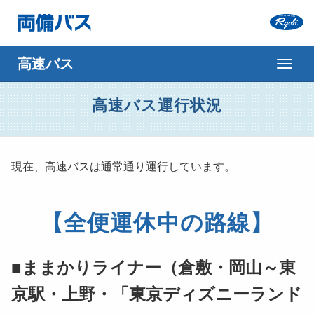
ナ
ビ
ゲ
高速バス運行状況
ー
シ
ョ
現在、高速バスは通常通り運行しています。
ン
【全便運休中の路線】
■ままかりライナー（倉敷・岡山～東
京駅・上野・「東京ディズニーランド