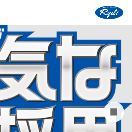
ー
貸切･観光バス
定期観光バス
採用情報