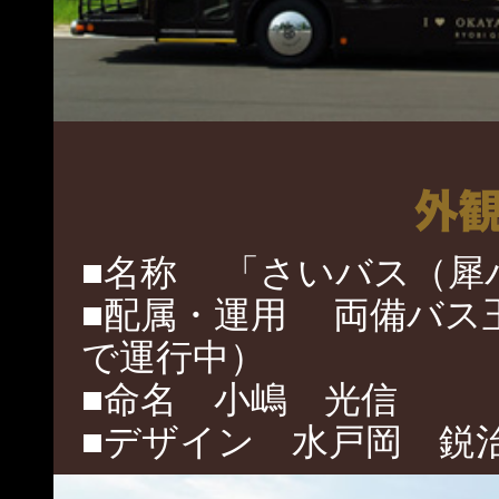
■名称 「さいバス（犀バス
■配属・運用 両備バス
で運行中）
■命名 小嶋 光信
■デザイン 水戸岡 鋭